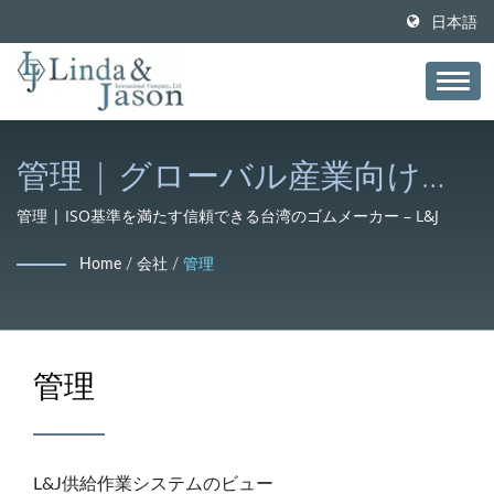
日本語
管理 | グローバル産業向けの
ゴム化合物と配合 – L&J
管理 | ISO基準を満たす信頼できる台湾のゴムメーカー – L&J
Home
/
会社
/
管理
管理
L&J供給作業システムのビュー