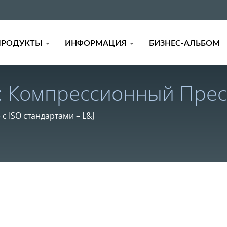
ПРОДУКТЫ
ИНФОРМАЦИЯ
БИЗНЕС-АЛЬБОМ
: Компрессионный Прес
е Составы И Формулы Д
 ISO стандартами – L&J