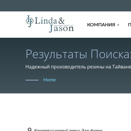
КОМПАНИЯ
Результаты Поиска
Резинотехнически
Надежный производитель резины на Тайване с
Отраслей – L&J
Home