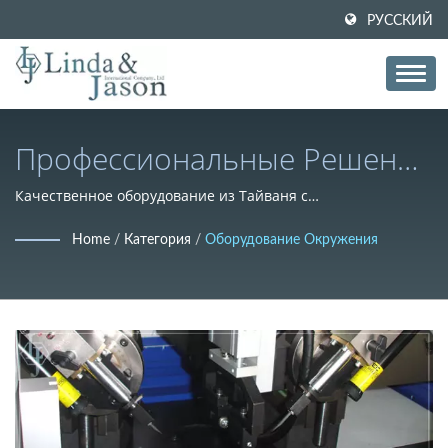
РУССКИЙ
Профессиональные Решения
Для Оборудования По
Качественное оборудование из Тайваня с
конкурентоспособными ценами для вертикальной
Окружению Резины
Home
/
Категория
/
Оборудование Окружения
интеграции в производстве резины