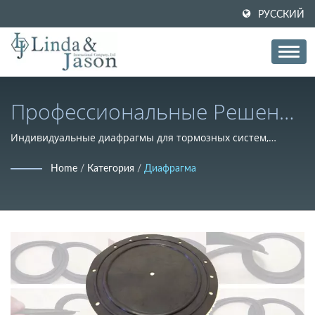
РУССКИЙ
Профессиональные Решения
По Производству Резинок
Индивидуальные диафрагмы для тормозных систем,
насосных систем и высококачественных акустических
Диафрагм
Home
/
Категория
/
Диафрагма
приложений