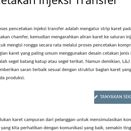
oses pencetakan injeksi transfer adalah mengatur strip karet pad
takan chamfer, kemudian mengarahkan aliran karet ke saluran inj
tuk mengisi rongga secara rata melalui proses pencetakan kompr
gian karet yang paling umum menggunakan desain cetakan jenis 
alah segel batang katup atau segel terikat. Namun demikian, L&J
mberikan saran terbaik sesuai dengan struktur bagian karet yang
da produksi.
TANYAKAN SE
lukan karet campuran dari pelanggan untuk mensimulasikan kon
l yang kita perhatikan dengan komunikasi yang baik, semakin ting