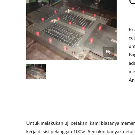
Pr
ce
un
Ba
ad
me
An
Untuk melakukan uji cetakan, kami biasanya memer
kerja di sisi pelanggan 100%. Semakin banyak detai