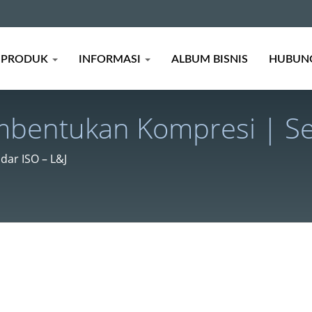
PRODUK
INFORMASI
ALBUM BISNIS
HUBUNG
embentukan Kompresi | S
ustri Global – L&J
ar ISO – L&J